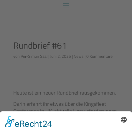
Rundbrief #61
von
Per-Simon Saal
|
Juni 2, 2025
|
News
|
0 Kommentare
Heute ist ein neuer Rundbrief rausgekommen.
Darin erfahrt ihr etwas über die Kingsfleet
Conference in UK, aktuelle Herausforderungen
rund um die Zertifizierung als Traditionsschiff
und den knappen Saisonstart.