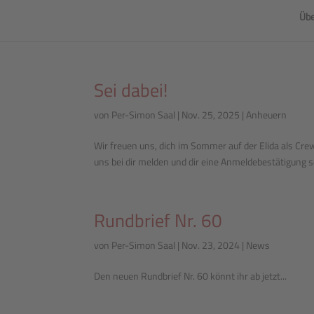
Übe
Sei dabei!
von
Per-Simon Saal
|
Nov. 25, 2025
|
Anheuern
Wir freuen uns, dich im Sommer auf der Elida als Cre
uns bei dir melden und dir eine Anmeldebestätigung sc
Rundbrief Nr. 60
von
Per-Simon Saal
|
Nov. 23, 2024
|
News
Den neuen Rundbrief Nr. 60 könnt ihr ab jetzt...