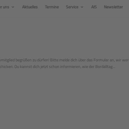
r uns
Aktuelles
Termine
Service
AIS
Newsletter
wmitglied begrüßen zu dürfen! Bitte melde dich über das Formular an, wir we
hicken. Du kannst dich jetzt schon informieren, wie der Bordalltag...