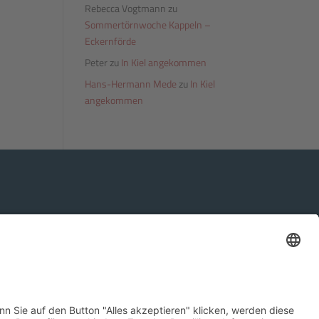
Rebecca Vogtmann
zu
Sommertörnwoche Kappeln –
Eckernförde
Peter
zu
In Kiel angekommen
Hans-Hermann Mede
zu
In Kiel
angekommen