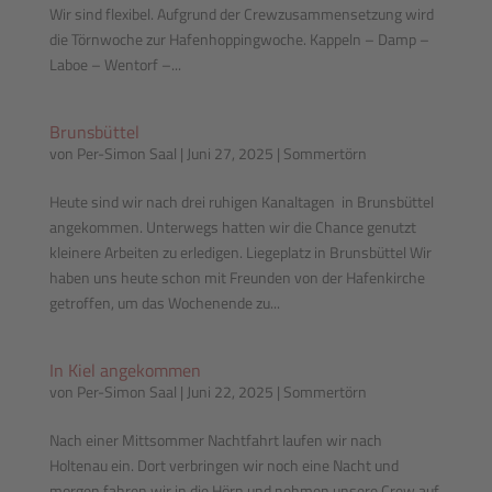
Wir sind flexibel. Aufgrund der Crewzusammensetzung wird
die Törnwoche zur Hafenhoppingwoche. Kappeln – Damp –
Laboe – Wentorf –...
Brunsbüttel
von
Per-Simon Saal
|
Juni 27, 2025
|
Sommertörn
Heute sind wir nach drei ruhigen Kanaltagen in Brunsbüttel
angekommen. Unterwegs hatten wir die Chance genutzt
kleinere Arbeiten zu erledigen. Liegeplatz in Brunsbüttel Wir
haben uns heute schon mit Freunden von der Hafenkirche
getroffen, um das Wochenende zu...
In Kiel angekommen
von
Per-Simon Saal
|
Juni 22, 2025
|
Sommertörn
Nach einer Mittsommer Nachtfahrt laufen wir nach
Holtenau ein. Dort verbringen wir noch eine Nacht und
morgen fahren wir in die Hörn und nehmen unsere Crew auf.