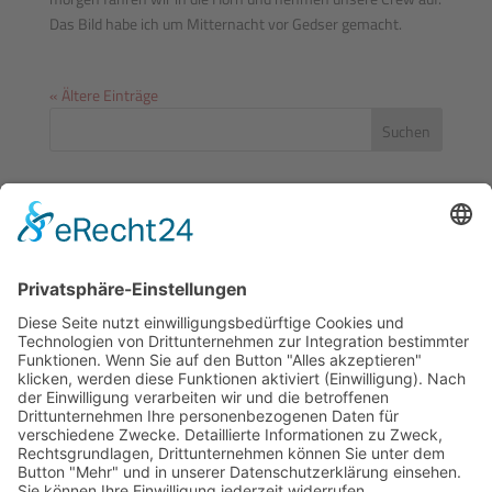
Das Bild habe ich um Mitternacht vor Gedser gemacht.
« Ältere Einträge
Suchen
Letzte Beiträge
Haikutterregatta 2026
Tanken in Peenemünde
Abwettern in Peenemünde
Ankernacht vor Vilm
Der Sommertörn geht los
Sr. Bettina
zu
Haikutterregatta 2026
Rebecca Vogtmann
zu
Sommertörnwoche Kappeln –
Eckernförde