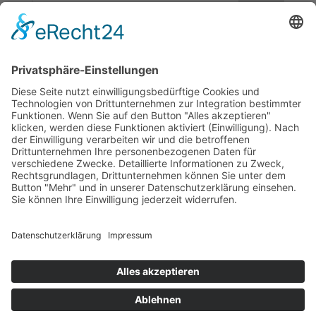
Letzte Beiträge
Haikutterregatta 2026
Tanken in Peenemünde
Abwettern in Peenemünde
Ankernacht vor Vilm
Der Sommertörn geht los
Rebecca Vogtmann
zu
Sommertörnwoche Kappeln –
Eckernförde
Peter
zu
In Kiel angekommen
Hans-Hermann Mede
zu
In Kiel angekommen
Impressum
Datenschutz
Kontakt